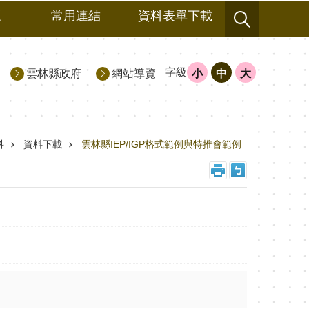
規
常用連結
資料表單下載
字級
雲林縣政府
網站導覽
小
中
大
科
資料下載
雲林縣IEP/IGP格式範例與特推會範例