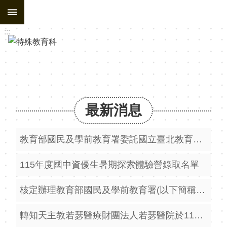
:::
跳到主要內容區塊
:::
最新消息
教育部國民及學前教育署委託國立臺北教育大學辦理之「114至116年度學前階段特殊教育專業知能實施計畫」之115年度第六-1場次視訊研習實施計畫暨第七場次混成研習實施計畫
115年度國中資優生暑期探索體驗營錄取名單
核定辦理教育部國民及學前教育署(以下簡稱國教署)115學年度教保服務機構親職教育經費補助案，請查照。
轉知天主教若瑟醫療財團法人若瑟醫院於115年9月7日（星期一）上午假11樓第二會議室舉辦「115年度早期療育專業人員訓練課程」