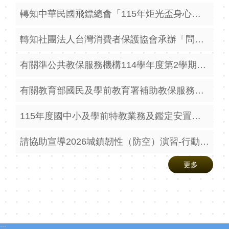
轉知中華民國飛鏢總會「115年炬光盃身心障礙飛鏢邀請賽」活動
轉知社團法人台灣消費者保護協會承辦「問題沙拉油校園團體訴訟」相關資訊，請查照。
有關準公共教保服務機構114學年度第2學期配置教師助理員補助經費案，請查照。
有關教育部國民及學前教育署補助教保服務機構推動本土語言及在地文化融入教保活動課程修正
115年度國中小及學前特教業務及鑑定安置說明研習(文後諒達)
請協助宣導2026城鎮韌性（防空）演習-行動網路降速演練事宜
更多
:::