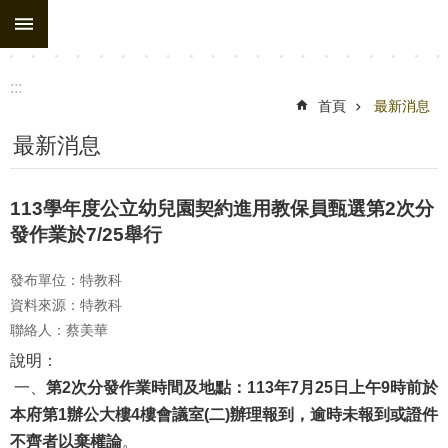
:::
跳到主要內容區塊
:::
首頁
最新消息
最新消息
113學年度公立幼兒園契約進用教保員甄選第2次分
發作業於7/25舉行
發布單位：特教科
資料來源：特教科
聯絡人：蔡美華
說明：
一、
第
2
次分發作業時間及地點：
113
年
7
月
25
日上午
9
時
前於
本府第1辦公大樓4樓會議室(二)
辦理報到，
逾時未報到或證件
不齊者以棄權論
。