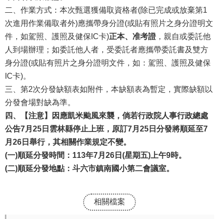
二、作業方式：本次甄選獲備取資格者(除已完成或放棄第1
次進用作業備取者外)應攜帶身分證(或貼有照片之身分證明文
件，如駕照、護照及健保IC卡)
正本、准考證
，親自或委託他
人到場辦理；如委託他人者，受委託者應攜帶委託書及雙方
身分證(或貼有照片之身分證明文件，如：駕照、護照及健保
IC卡)。
三、第2次分發缺額表如附件，本缺額表為暫定，實際缺額以
分發會場對缺為準。
四、【注意】因應凱米颱風來襲，倘若行政院人事行政總處
公告
7
月
25
日雲林縣停止上班，原訂
7
月
25
日分發將順延至
7
月
26
日舉行，其相關作業規定不變。
(
一
)
順延分發時間：
113
年
7
月
26
日
(
星期五
)
上午
9
時。
(
二
)
順延分發地點：斗六市鎮南國小第二會議室。
相關檔案