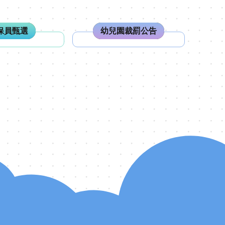
保員甄選
幼兒園裁罰公告