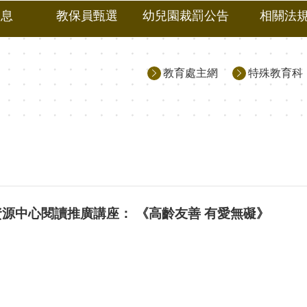
消息
教保員甄選
幼兒園裁罰公告
相關法
教育處主網
特殊教育科
源中心閱讀推廣講座： 《高齡友善 有愛無礙》