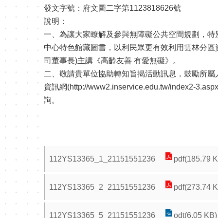
發文字號：府文圖二字第1123818626號
說明：
一、為讓大家瞭解及參與無障礙公共空間規劃，特
中心特色館藏圖書，以利民眾更有效利用雲林分區資源中
司董事長)主講《高齡友善 有愛無礙》。
二、敬請貴單位協助轉知旨揭活動訊息，鼓勵所屬人員踴躍參與
資訊網(http://www2.inservice.edu.
詢。
112YS13365_1_21151551236
pdf(185.79 
112YS13365_2_21151551236
pdf(273.74 
112YS13365_5_21151551236
odt(6.05 KB)