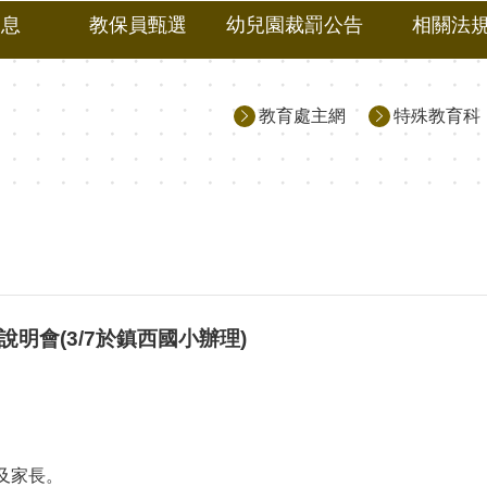
消息
教保員甄選
幼兒園裁罰公告
相關法
教育處主網
特殊教育科
明會(3/7於鎮西國小辦理)
及家長。