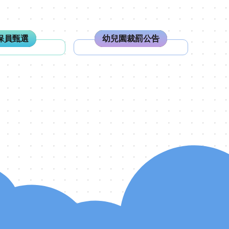
保員甄選
幼兒園裁罰公告