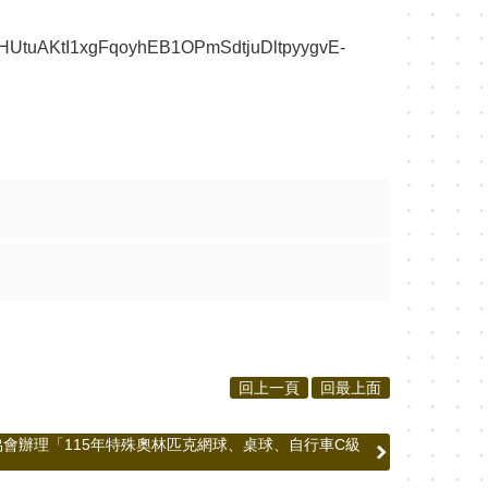
LSeHUtuAKtI1xgFqoyhEB1OPmSdtjuDltpyygvE-
回上一頁
回最上面
會辦理「115年特殊奧林匹克網球、桌球、自行車C級