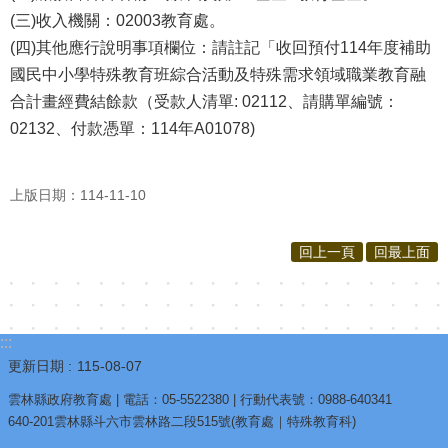
(三)收入機關：02003教育處。
(四)其他應行說明事項欄位：請註記「收回預付114年度補助
國民中小學特殊教育班綜合活動及特殊需求領域職業教育融
合計畫經費結餘款（受款人清單: 02112、請購單編號：
02132、付款憑單：114年A01078)
上版日期：114-11-10
回上一頁
回最上面
:::
更新日期
115-08-07
雲林縣政府教育處 | 電話：05-5522380 | 行動代表號：0988-640341
640-201雲林縣斗六市雲林路二段515號(教育處｜特殊教育科)