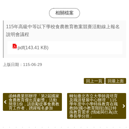
相關檔案
115年高級中等以下學校食農教育教案競賽活動線上報名
說明會議程
pdf(143.41 KB)
上版日期：115-06-29
回上一頁
回最上面
函轉農業部辦理「第2屆國家
轉知臺北市立大學師資培育
食農教育傑出貢獻獎」活動
及職涯發展中心辦理「115
簡章1份，請鼓勵從事食農教
學年度中小學特殊教育在職
育工作者，踴躍報名參加
教師(國小教育階段)加註特
殊教育需求 (情緒與行為)次
專長學分班」