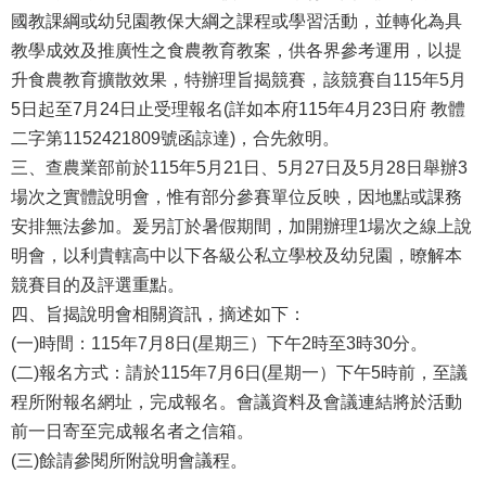
國教課綱或幼兒園教保大綱之課程或學習活動，並轉化為具
教學成效及推廣性之食農教育教案，供各界參考運用，以提
升食農教育擴散效果，特辦理旨揭競賽，該競賽自115年5月
5日起至7月24日止受理報名(詳如本府115年4月23日府 教體
二字第1152421809號函諒達)，合先敘明。
三、查農業部前於115年5月21日、5月27日及5月28日舉辦3
場次之實體說明會，惟有部分參賽單位反映，因地點或課務
安排無法參加。爰另訂於暑假期間，加開辦理1場次之線上說
明會，以利貴轄高中以下各級公私立學校及幼兒園，暸解本
競賽目的及評選重點。
四、旨揭說明會相關資訊，摘述如下：
(一)時間：115年7月8日(星期三）下午2時至3時30分。
(二)報名方式：請於115年7月6日(星期一）下午5時前，至議
程所附報名網址，完成報名。會議資料及會議連結將於活動
前一日寄至完成報名者之信箱。
(三)餘請參閱所附說明會議程。