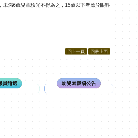
未滿6歲兒童驗光不得為之，15歲以下者應於眼科
回上一頁
回最上面
保員甄選
幼兒園裁罰公告