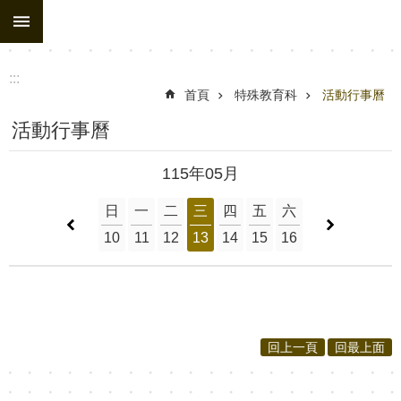
:::
跳到主要內容區塊
:::
首頁
特殊教育科
活動行事曆
活動行事曆
115年05月
日
一
二
三
四
五
六
10
11
12
13
14
15
16
回上一頁
回最上面