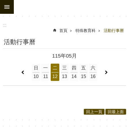
:::
跳到主要內容區塊
:::
首頁
特殊教育科
活動行事曆
活動行事曆
115年05月
日
一
二
三
四
五
六
10
11
12
13
14
15
16
回上一頁
回最上面