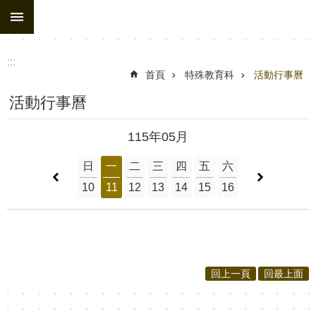
:::
跳到主要內容區塊
:::
首頁
特殊教育科
活動行事曆
活動行事曆
115年05月
日
一
二
三
四
五
六
10
11
12
13
14
15
16
回上一頁
回最上面